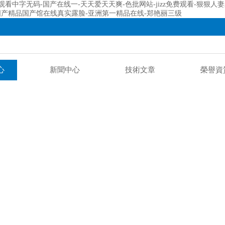
观看中字无码-国产在线一-天天爱天天爽-色批网站-jizz免费观看-狠狠
网-国产精品国产馆在线真实露脸-亚洲第一精品在线-郑艳丽三级
心
新聞中心
技術文章
榮譽資