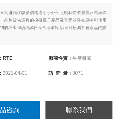
東莞淋雨試驗箱價格適用于外部照明和信號裝置及汽車燈
，能夠提供逼真的模擬電子產品及其元器件在運輸和使用
到的淋水和噴淋試驗等各種環境.以達到檢測各種產品的防
RTE
廠商性質：
生產廠家
：
2021-04-01
訪 問 量：
3071
品咨詢
聯系我們