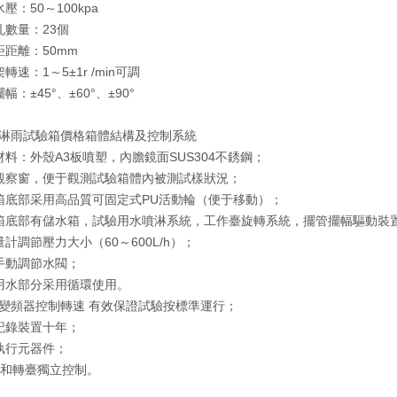
壓：50～100kpa
孔數量：23個
距距離：50mm
轉速：1～5±1r /min可調
幅：±45°、±60°、±90°
淋雨試驗箱價格箱體結構及控制系統
材料：外殼A3板噴塑，內膽鏡面SUS304不銹鋼；
觀察窗，便于觀測試驗箱體內被測試樣狀況；
箱底部采用高品質可固定式PU活動輪（便于移動）；
箱底部有儲水箱，試驗用水噴淋系統，工作臺旋轉系統，擺管擺幅驅動裝
計調節壓力大小（60～600L/h）；
手動調節水閥；
用水部分采用循環使用。
變頻器控制轉速 有效保證試驗按標準運行；
記錄裝置十年；
執行元器件；
管和轉臺獨立控制。