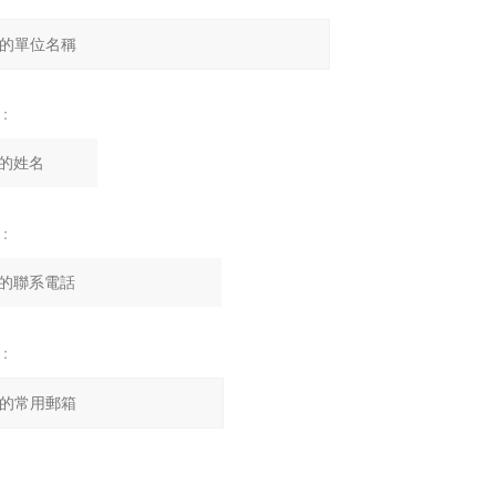
：
：
：