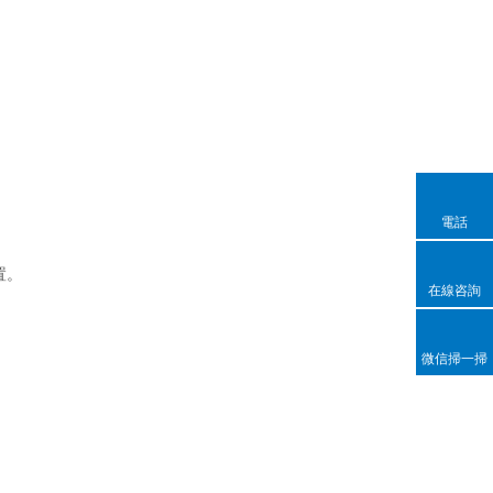
電話
置。
在線咨詢
微信掃一掃