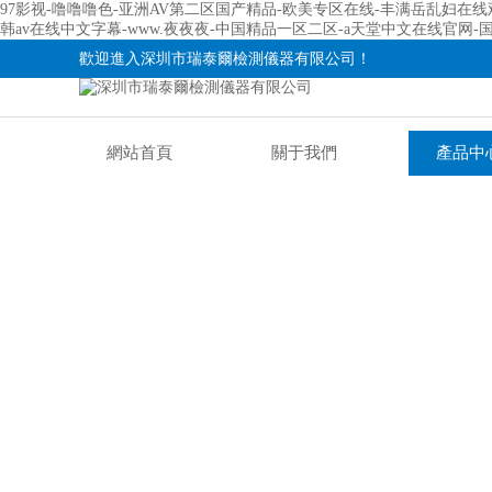
97影视-噜噜噜色-亚洲AV第二区国产精品-欧美专区在线-丰满岳乱妇在线
韩av在线中文字幕-www.夜夜夜-中国精品一区二区-а天堂中文在线官
歡迎進入深圳市瑞泰爾檢測儀器有限公司！
網站首頁
關于我們
產品中