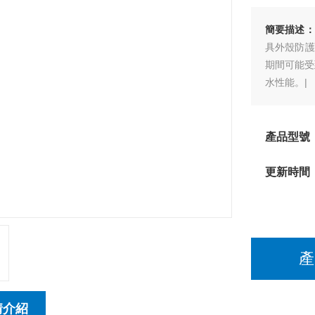
簡要描述：
具外殼防護
期間可能受
水性能。|
產品型號：
更新時間
產
情介紹