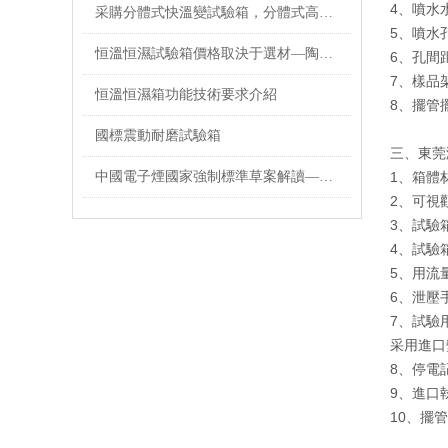
4、噴水水
采購分體式快溫變試驗箱，分體式高低溫試驗箱，要選對供應商
5、噴水
恒溫恒濕試驗箱價格取決于選材—陶瓷加熱器與電熱管加熱的優缺點
6、孔間
7、樣品架
恒溫恒濕箱功能技術要求介紹
8、擺管擺
國標震動耐磨試驗箱
三、東莞
中國電子煙國家強制標準草案解讀——電子煙煙具技術要求與試驗
1、箱體
2、可視
3、試驗
4、試驗
5、用流量
6、泄壓
7、試驗
采用進口
8、停電
9、進口
10、擺