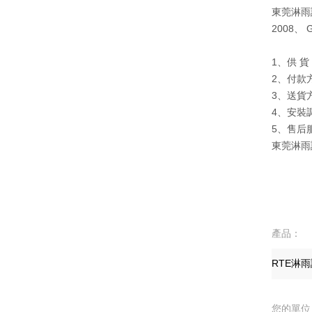
東莞淋雨試
2008、
1、供 
2、付款
3、送貨
4、安裝
5、售后
東莞淋
產品：
您的單位