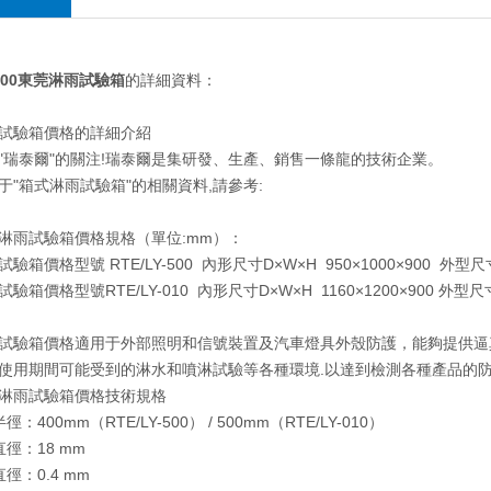
Y500東莞淋雨試驗箱
的詳細資料：
試驗箱價格的詳細介紹
"瑞泰爾"的關注!瑞泰爾是集研發、生產、銷售一條龍的技術企業。
于"箱式淋雨試驗箱"的相關資料,請參考:
淋雨試驗箱價格規格（單位:mm）：
驗箱價格型號 RTE/LY-500 內形尺寸D×W×H 950×1000×900 外型尺寸1
驗箱價格型號RTE/LY-010 內形尺寸D×W×H 1160×1200×900 外型尺寸1
試驗箱價格適用于外部照明和信號裝置及汽車燈具外殼防護，能夠提供逼
使用期間可能受到的淋水和噴淋試驗等各種環境.以達到檢測各種產品的
淋雨試驗箱價格技術規格
：400mm（RTE/LY-500） / 500mm（RTE/LY-010）
徑：18 mm
徑：0.4 mm