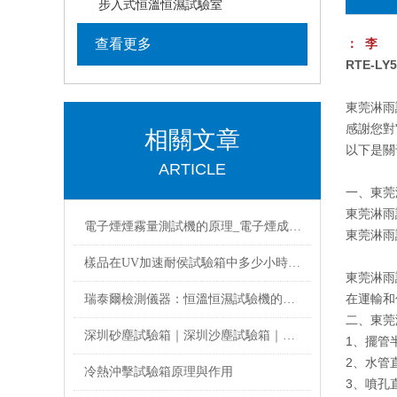
步入式恒溫恒濕試驗室
查看更多
： 李
RTE-L
東莞淋雨
感謝您對
相關文章
以下是關
ARTICLE
一、東莞
東莞淋雨試
電子煙煙霧量測試機的原理_電子煙成分結構
東莞淋雨試
樣品在UV加速耐侯試驗箱中多少小時的測試相當于戶外曝曬一年？
東莞淋雨
在運輸和
瑞泰爾檢測儀器：恒溫恒濕試驗機的了解
二、東莞
深圳砂塵試驗箱｜深圳沙塵試驗箱｜深圳防塵測試機的技術參數！
1、擺管半徑
2、水管直
冷熱沖擊試驗箱原理與作用
3、噴孔直