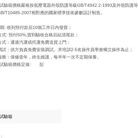
驗箱價格嚴格按低壓電器外殼防護等級GB/T4942.2-1993及外殼防護等級
 GB/T10485-2007相對應的國家標準技術參數設計制造。
貨 期: 收到預付款后10個工作日內發貨；
方式: 預付50%,貨到驗收合格后結清尾款；
方式：通過汽運或托運免費送貨上門；
調試：供方負責免費安裝調試、并培訓2-5名操作員學會獨立操作為止；
服務：保修壹年，終生維護，每半年一次不定期保養。
雨試驗箱價格定做: 彭
：